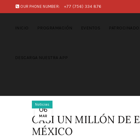
OUR PHONE NUMBER:
+77 (756) 334 876
INICIO
PROGRAMACIÓN
EVENTOS
PATROCINADO
DESCARGA NUESTRA APP
Noticias
06
CASI UN MILLÓN DE
MAR
MÉXICO