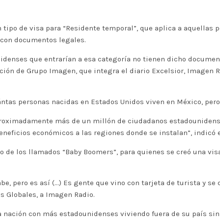
tipo de visa para “Residente temporal”, que aplica a aquellas 
n con documentos legales.
denses que entrarían a esa categoría no tienen dicho documento,
ón de Grupo Imagen, que integra el diario Excelsior, Imagen Ra
uántas personas nacidas en Estados Unidos viven en México, per
 aproximadamente más de un millón de ciudadanos estadounidens
neficios económicos a las regiones donde se instalan”, indicó 
o de los llamados “Baby Boomers”, para quienes se creó una visa
 pero es así (…) Es gente que vino con tarjeta de turista y se q
s Globales, a Imagen Radio.
la nación con más estadounidenses viviendo fuera de su país s