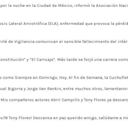
 por la noche en la Ciudad de México, informó la Asociación Nac
osis Lateral Amiotrófica (ELA), enfermedad que provoca la pérdi
mité de Vigilancia comunican el sensible fallecimiento del intér
Constitución” y “El Carruaje”. Más tarde se forjó una carrera com
 como Siempre en Domingo, Hoy, Al fin de Semana, la Cuchufleta 
l Bigorra y Jorge Van Rankin, entre muchos otros, lamentaron la
 Mis compañeros actores Abril Campillo y Tony Flores ya descansa
lores78 Tony Flores! Descansa en paz querido amigo, salúdame a 