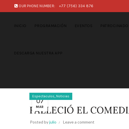
OUR PHONE NUMBER:
+77 (756) 334 876
INICIO
PROGRAMACIÓN
EVENTOS
PATROCINADO
DESCARGA NUESTRA APP
,
Espectaculos
Noticias
07
FALLECIÓ EL COMED
MAR
Posted by
julio
Leave a comment