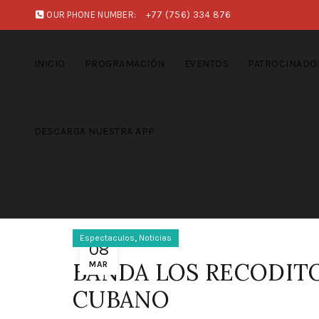
OUR PHONE NUMBER:
+77 (756) 334 876
INICIO
PROGRAMACIÓN
EVENTOS
PATROCINADO
DESCARGA NUESTRA APP
,
Espectaculos
Noticias
08
BANDA LOS RECODIT
MAR
CUBANO