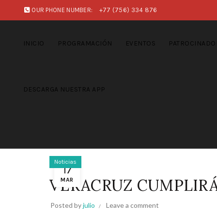
OUR PHONE NUMBER:
+77 (756) 334 876
INICIO
PROGRAMACIÓN
EVENTOS
PATROCINADO
DESCARGA NUESTRA APP
Noticias
17
VERACRUZ CUMPLIRÁ
MAR
Posted by
julio
Leave a comment