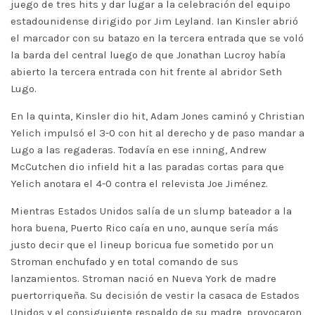
juego de tres hits y dar lugar a la celebración del equipo
estadounidense dirigido por Jim Leyland. Ian Kinsler abrió
el marcador con su batazo en la tercera entrada que se voló
la barda del central luego de que Jonathan Lucroy había
abierto la tercera entrada con hit frente al abridor Seth
Lugo.
En la quinta, Kinsler dio hit, Adam Jones caminó y Christian
Yelich impulsó el 3-0 con hit al derecho y de paso mandar a
Lugo a las regaderas. Todavía en ese inning, Andrew
McCutchen dio infield hit a las paradas cortas para que
Yelich anotara el 4-0 contra el relevista Joe Jiménez.
Mientras Estados Unidos salía de un slump bateador a la
hora buena, Puerto Rico caía en uno, aunque sería más
justo decir que el lineup boricua fue sometido por un
Stroman enchufado y en total comando de sus
lanzamientos. Stroman nació en Nueva York de madre
puertorriqueña. Su decisión de vestir la casaca de Estados
Unidos y el consiguiente respaldo de su madre, provocaron