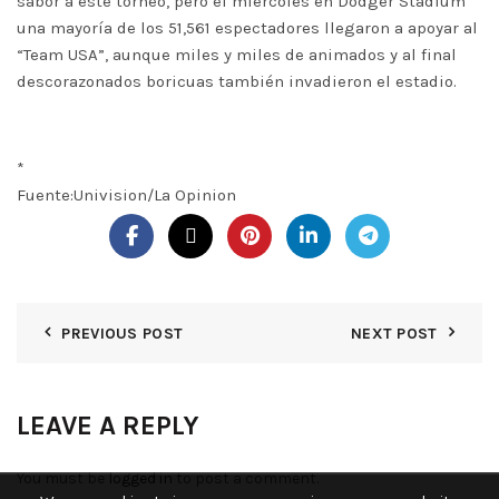
sabor a este torneo, pero el miércoles en Dodger Stadium
una mayoría de los 51,561 espectadores llegaron a apoyar al
“Team USA”, aunque miles y miles de animados y al final
descorazonados boricuas también invadieron el estadio.
*
Fuente:Univision/La Opinion
PREVIOUS POST
NEXT POST
LEAVE A REPLY
You must be
logged in
to post a comment.