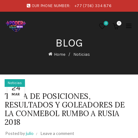
OUR PHONE NUMBER:
+77 (756) 334 876
0
0
BLOG
Home
Noticias
Noticias
24
TABLA DE POSICIONES,
MAR
RESULTADOS Y GOLEADORES DE
LA CONMEBOL RUMBO A RUSIA
2018
Posted by
julio
Leave a comment