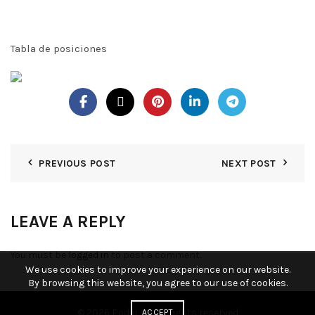
Tabla de posiciones
PREVIOUS POST
NEXT POST
LEAVE A REPLY
You must be
logged in
to post a comment.
We use cookies to improve your experience on our website.
By browsing this website, you agree to our use of cookies.
© 2026
Poder KY
. All rights reserved
ACCEPT