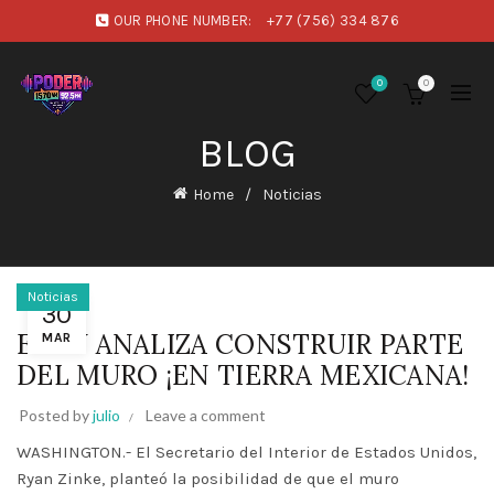
OUR PHONE NUMBER:
+77 (756) 334 876
0
0
BLOG
Home
Noticias
Noticias
30
EEUU ANALIZA CONSTRUIR PARTE
MAR
DEL MURO ¡EN TIERRA MEXICANA!
Posted by
julio
Leave a comment
WASHINGTON.- El Secretario del Interior de Estados Unidos,
Ryan Zinke, planteó la posibilidad de que el muro