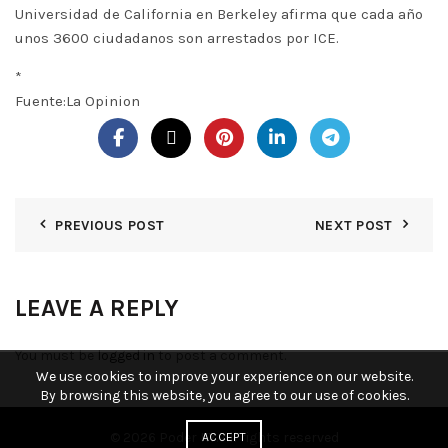
Universidad de California en Berkeley afirma que cada año
unos 3600 ciudadanos son arrestados por ICE.
*
Fuente:La Opinion
PREVIOUS POST
NEXT POST
LEAVE A REPLY
You must be
logged in
to post a comment.
We use cookies to improve your experience on our website.
By browsing this website, you agree to our use of cookies.
© 2026
Poder KY
. All rights reserved
ACCEPT