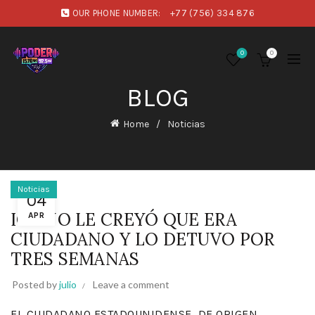
OUR PHONE NUMBER:
+77 (756) 334 876
0
0
BLOG
Home
Noticias
Noticias
04
ICE NO LE CREYÓ QUE ERA
APR
CIUDADANO Y LO DETUVO POR
TRES SEMANAS
Posted by
julio
Leave a comment
EL CIUDADANO ESTADOUNIDENSE, DE ORIGEN