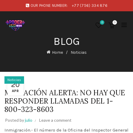
OUR PHONE NUMBER:
+77 (756) 334 876
0
0
BLOG
Home
Noticias
Noticias
20
MIGRACIÓN ALERTA: NO HAY QUE
APR
RESPONDER LLAMADAS DEL 1-
800-323-8603
Posted by
julio
Leave a comment
Inmigración.- El número de la Oficina del Inspector General