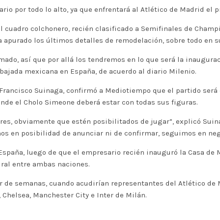
rio por todo lo alto, ya que enfrentará al Atlético de Madrid el 
 el cuadro colchonero, recién clasificado a Semifinales de Champ
apurado los últimos detalles de remodelación, sobre todo en su
ado, así que por allá los tendremos en lo que será la inaugurac
bajada mexicana en España, de acuerdo al diario Milenio.
 Francisco Suinaga, confirmó a Mediotiempo que el partido será e
onde el Cholo Simeone deberá estar con todas sus figuras.
ares, obviamente que estén posibilitados de jugar”, explicó Sui
mos en posibilidad de anunciar ni de confirmar, seguimos en ne
n España, luego de que el empresario recién inauguró la Casa de 
ural entre ambas naciones.
par de semanas, cuando acudirían representantes del Atlético de 
Chelsea, Manchester City e Inter de Milán.