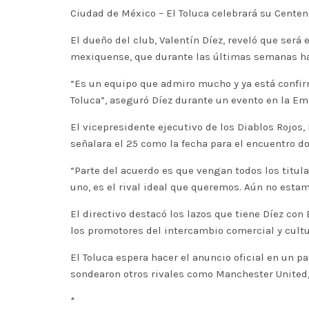
Ciudad de México – El Toluca celebrará su Centena
El dueño del club, Valentín Díez, reveló que será
mexiquense, que durante las últimas semanas ha 
“Es un equipo que admiro mucho y ya está confirm
Toluca”, aseguró Díez durante un evento en la Em
El vicepresidente ejecutivo de los Diablos Rojos,
señalara el 25 como la fecha para el encuentro d
“Parte del acuerdo es que vengan todos los titul
uno, es el rival ideal que queremos. Aún no esta
El directivo destacó los lazos que tiene Díez co
los promotores del intercambio comercial y cult
El Toluca espera hacer el anuncio oficial en un 
sondearon otros rivales como Manchester United, 
*