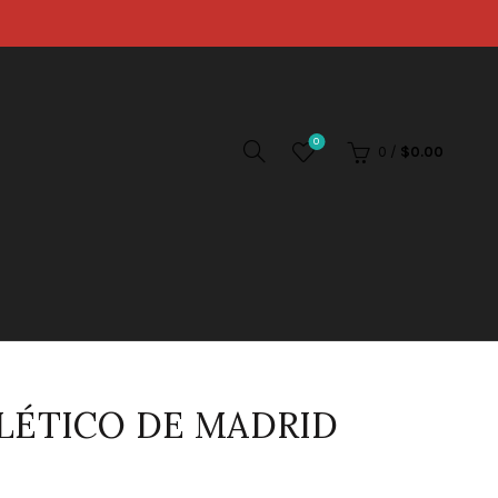
0
0
/
$
0.00
LÉTICO DE MADRID