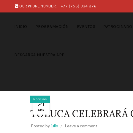
OUR PHONE NUMBER:
+77 (756) 334 876
INICIO
PROGRAMACIÓN
EVENTOS
PATROCINADO
DESCARGA NUESTRA APP
Noticias
21
TOLUCA CELEBRARÁ 
APR
Posted by
julio
Leave a comment