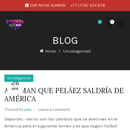
OUR PHONE NUMBER:
+77 (756) 334 876
0
0
BLOG
Home
Uncategorized
Uncategorized
26
AFIRMAN QUE PELÁEZ SALDRÍA DE
APR
AMÉRICA
Posted by
julio
Leave a comment
Deportes.- Varios son los cambios que se avecinan en el
América para el siguiente torneo y es que según Futbol