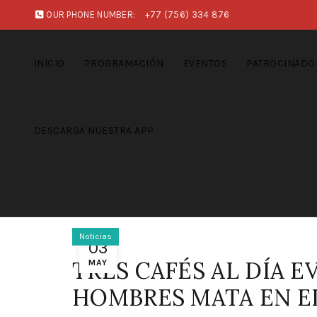
OUR PHONE NUMBER:
+77 (756) 334 876
INICIO
PROGRAMACIÓN
EVENTOS
PATROCINADO
DESCARGA NUESTRA APP
Noticias
03
TRES CAFÉS AL DÍA 
MAY
HOMBRES MATA EN 