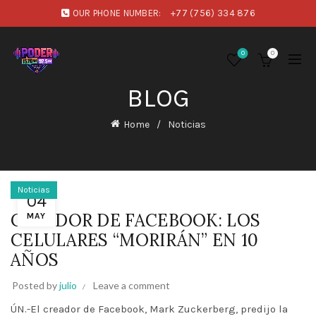
OUR PHONE NUMBER:
+77 (756) 334 876
0
0
BLOG
Home
Noticias
Noticias
04
CREADOR DE FACEBOOK: LOS
MAY
CELULARES “MORIRÁN” EN 10
AÑOS
Posted by
julio
Leave a comment
ÚN.-El creador de Facebook, Mark Zuckerberg, predijo la