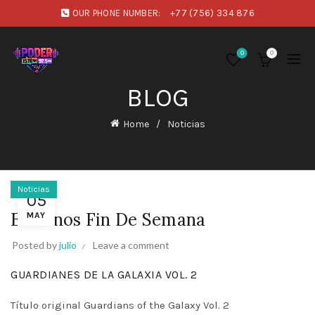
OUR PHONE NUMBER:
+77 (756) 334 876
0
0
BLOG
Home
Noticias
Noticias
05
Estrenos Fin De Semana
MAY
Posted by
julio
Leave a comment
GUARDIANES DE LA GALAXIA VOL. 2
Título original Guardians of the Galaxy Vol. 2