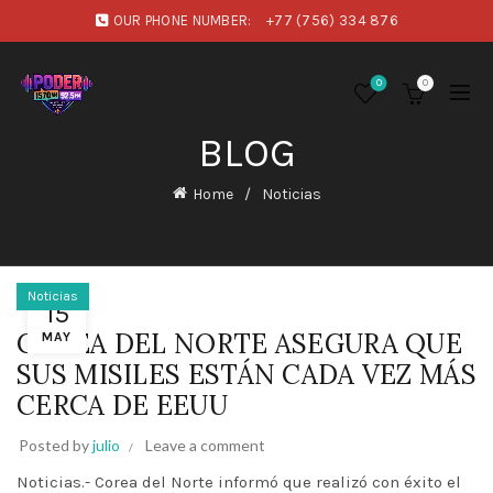
OUR PHONE NUMBER:
+77 (756) 334 876
0
0
BLOG
Home
Noticias
Noticias
15
COREA DEL NORTE ASEGURA QUE
MAY
SUS MISILES ESTÁN CADA VEZ MÁS
CERCA DE EEUU
Posted by
julio
Leave a comment
Noticias.- Corea del Norte informó que realizó con éxito el