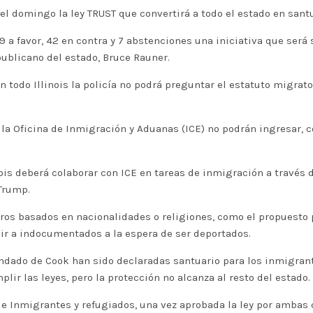
el domingo la ley TRUST que convertirá a todo el estado en sant
69 a favor, 42 en contra y 7 abstenciones una iniciativa que se
ublicano del estado, Bruce Rauner.
todo Illinois la policía no podrá preguntar el estatuto migrator
 la Oficina de Inmigración y Aduanas (ICE) no podrán ingresar, 
ois deberá colaborar con ICE en tareas de inmigración a travé
Trump.
ros basados en nacionalidades o religiones, como el propuesto 
uir a indocumentados a la espera de ser deportados.
ondado de Cook han sido declaradas santuario para los inmigran
lir las leyes, pero la protección no alcanza al resto del estado.
 de Inmigrantes y refugiados, una vez aprobada la ley por ambas