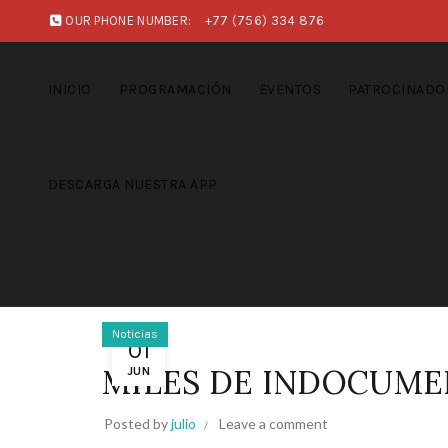
OUR PHONE NUMBER:
+77 (756) 334 876
INICIO
PROGRAMACIÓN
EVENTOS
PATROCINADO
DESCARGA NUESTRA APP
Noticias
01
MILES DE INDOCUMEN
JUN
Posted by
julio
Leave a comment