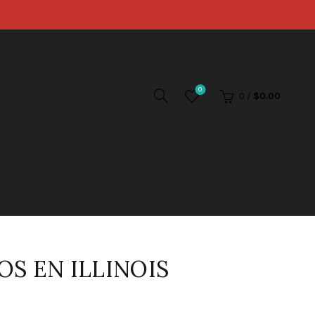
0
0
/
$
0.00
S EN ILLINOIS