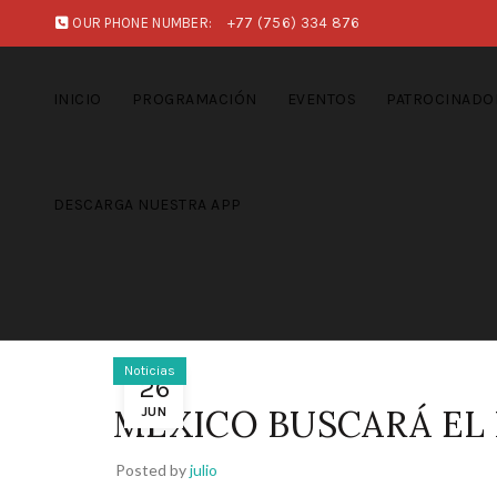
OUR PHONE NUMBER:
+77 (756) 334 876
INICIO
PROGRAMACIÓN
EVENTOS
PATROCINADO
DESCARGA NUESTRA APP
Noticias
26
MÉXICO BUSCARÁ EL 
JUN
Posted by
julio