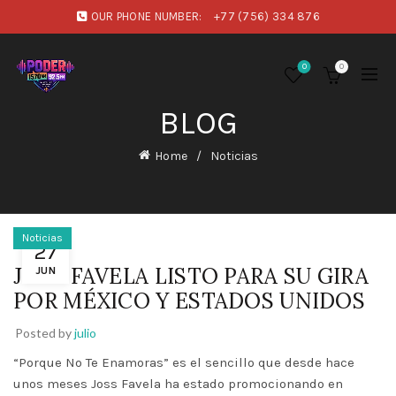
OUR PHONE NUMBER:
+77 (756) 334 876
0
0
BLOG
Home
Noticias
Noticias
27
JOSS FAVELA LISTO PARA SU GIRA
JUN
POR MÉXICO Y ESTADOS UNIDOS
Posted by
julio
“Porque No Te Enamoras” es el sencillo que desde hace
unos meses Joss Favela ha estado promocionando en