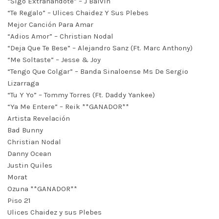
“Sigo Extrañandote” – J Balvin
“Te Regalo” – Ulices Chaidez Y Sus Plebes
Mejor Canción Para Amar
“Adios Amor” – Christian Nodal
“Deja Que Te Bese” – Alejandro Sanz (Ft. Marc Anthony)
“Me Soltaste” – Jesse & Joy
“Tengo Que Colgar” – Banda Sinaloense Ms De Sergio
Lizarraga
“Tu Y Yo” – Tommy Torres (Ft. Daddy Yankee)
“Ya Me Entere” – Reik **GANADOR**
Artista Revelación
Bad Bunny
Christian Nodal
Danny Ocean
Justin Quiles
Morat
Ozuna **GANADOR**
Piso 21
Ulices Chaidez y sus Plebes