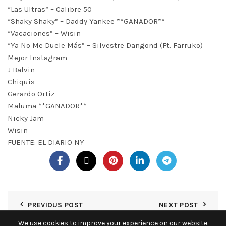
“Las Ultras” – Calibre 50
“Shaky Shaky” – Daddy Yankee **GANADOR**
“Vacaciones” – Wisin
“Ya No Me Duele Más” – Silvestre Dangond (Ft. Farruko)
Mejor Instagram
J Balvin
Chiquis
Gerardo Ortiz
Maluma **GANADOR**
Nicky Jam
Wisin
FUENTE: EL DIARIO NY
PREVIOUS POST
NEXT POST
We use cookies to improve your experience on our website.