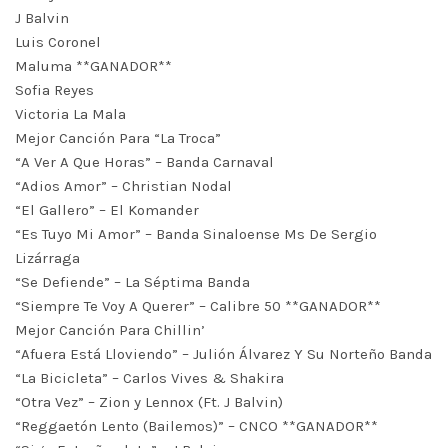
J Balvin
Luis Coronel
Maluma **GANADOR**
Sofia Reyes
Victoria La Mala
Mejor Canción Para “La Troca”
“A Ver A Que Horas” – Banda Carnaval
“Adios Amor” – Christian Nodal
“El Gallero” – El Komander
“Es Tuyo Mi Amor” – Banda Sinaloense Ms De Sergio
Lizárraga
“Se Defiende” – La Séptima Banda
“Siempre Te Voy A Querer” – Calibre 50 **GANADOR**
Mejor Canción Para Chillin’
“Afuera Está Lloviendo” – Julión Álvarez Y Su Norteño Banda
“La Bicicleta” – Carlos Vives & Shakira
“Otra Vez” – Zion y Lennox (Ft. J Balvin)
“Reggaetón Lento (Bailemos)” – CNCO **GANADOR**