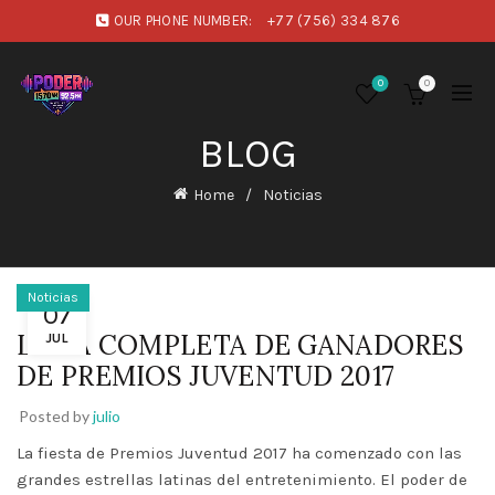
OUR PHONE NUMBER:
+77 (756) 334 876
0
0
BLOG
Home
Noticias
Noticias
07
LISTA COMPLETA DE GANADORES
JUL
DE PREMIOS JUVENTUD 2017
Posted by
julio
La fiesta de Premios Juventud 2017 ha comenzado con las
grandes estrellas latinas del entretenimiento. El poder de