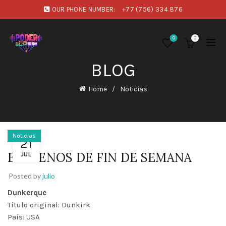
OUR PHONE NUMBER:
+77 (756) 334 876
0
0
BLOG
Home
Noticias
Noticias
21
ESTRENOS DE FIN DE SEMANA
JUL
Posted by
julio
Dunkerque
Título original: Dunkirk
País: USA