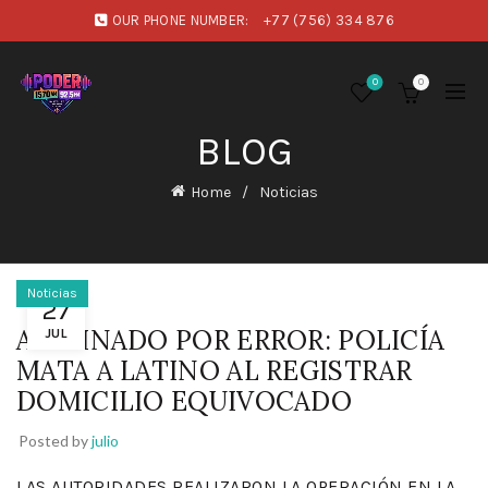
OUR PHONE NUMBER:
+77 (756) 334 876
0
0
BLOG
Home
Noticias
Noticias
27
ASESINADO POR ERROR: POLICÍA
JUL
MATA A LATINO AL REGISTRAR
DOMICILIO EQUIVOCADO
Posted by
julio
LAS AUTORIDADES REALIZARON LA OPERACIÓN EN LA