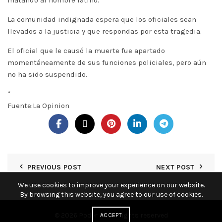
matando al hombre latino.
La comunidad indignada espera que los oficiales sean
llevados a la justicia y que respondas por esta tragedia.
El oficial que le causó la muerte fue apartado
momentáneamente de sus funciones policiales, pero aún
no ha sido suspendido.
*
Fuente:La Opinion
PREVIOUS POST
NEXT POST
We use cookies to improve your experience on our website.
By browsing this website, you agree to our use of cookies.
© 2026
Poder KY
. All rights reserved
ACCEPT