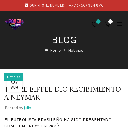
OUR PHONE NUMBER:
+77 (756) 334 876
0
0
BLOG
Home
Noticias
Noticias
07
TORRE EIFFEL DIO RECIBIMIENTO
AUG
A NEYMAR
Posted by
julio
EL FUTBOLISTA BRASILEÑO HA SIDO PRESENTADO
COMO UN “REY” EN PARÍS