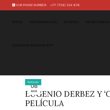
OUR PHONE NUMBER:
+77 (756) 334 876
INICIO
PROGRAMACIÓN
EVENTOS
PATROCINADO
DESCARGA NUESTRA APP
Noticias
08
EUGENIO DERBEZ Y ‘
AUG
PELÍCULA