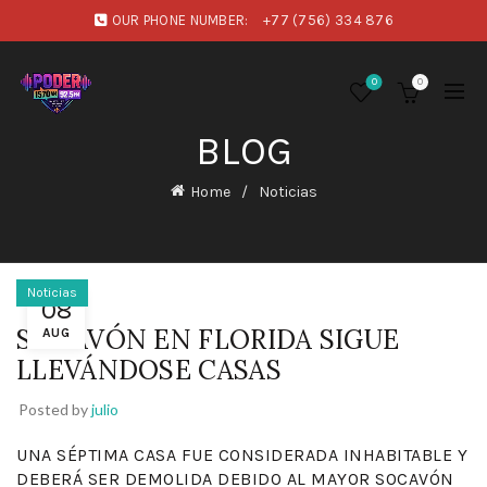
OUR PHONE NUMBER:
+77 (756) 334 876
0
0
BLOG
Home
Noticias
Noticias
08
SOCAVÓN EN FLORIDA SIGUE
AUG
LLEVÁNDOSE CASAS
Posted by
julio
UNA SÉPTIMA CASA FUE CONSIDERADA INHABITABLE Y
DEBERÁ SER DEMOLIDA DEBIDO AL MAYOR SOCAVÓN