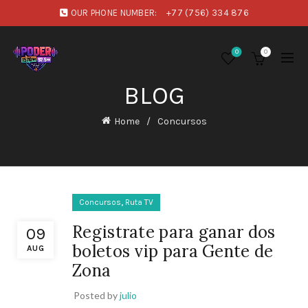
OUR PHONE NUMBER:
+77 (756) 334 876
0
0
BLOG
Home
Concursos
,
Concursos
Ruta TV
Registrate para ganar dos
09
boletos vip para Gente de
AUG
Zona
Posted by
julio