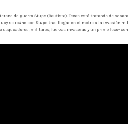
veterano de guerra Stupe (Bautista). Texas está tratando de separ
cy se reúne con Stupe tras llegar en el metro a la invasión mil
 saqueadores, militares, fuerzas invasoras y un primo loco- con e