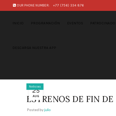
OUR PHONE NUMBER:
+77 (756) 334 876
INICIO
PROGRAMACIÓN
EVENTOS
PATROCINADO
DESCARGA NUESTRA APP
Noticias
25
ESTRENOS DE FIN DE
AUG
Posted by
julio