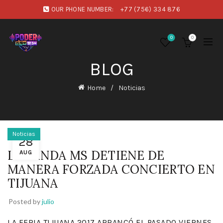
OUR PHONE NUMBER:
+77 (756) 334 876
0
0
BLOG
Home
Noticias
Noticias
28
LA BANDA MS DETIENE DE
AUG
MANERA FORZADA CONCIERTO EN
TIJUANA
Posted by
julio
LA FERIA TIJUANA 2017 ARRANCÓ EL PASADO VIERNES