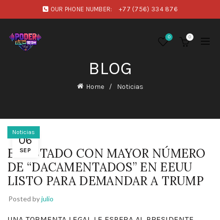
OUR PHONE NUMBER:
+77 (756) 334 876
0
0
BLOG
Home
Noticias
Noticias
06
EL ESTADO CON MAYOR NÚMERO
SEP
DE “DACAMENTADOS” EN EEUU
LISTO PARA DEMANDAR A TRUMP
Posted by
julio
UNA TORMENTA LEGAL LE ESPERA AL PRESIDENTE