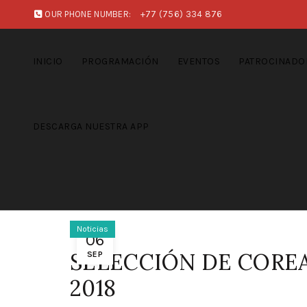
OUR PHONE NUMBER:
+77 (756) 334 876
INICIO
PROGRAMACIÓN
EVENTOS
PATROCINADO
DESCARGA NUESTRA APP
Noticias
06
SELECCIÓN DE COREA
SEP
2018