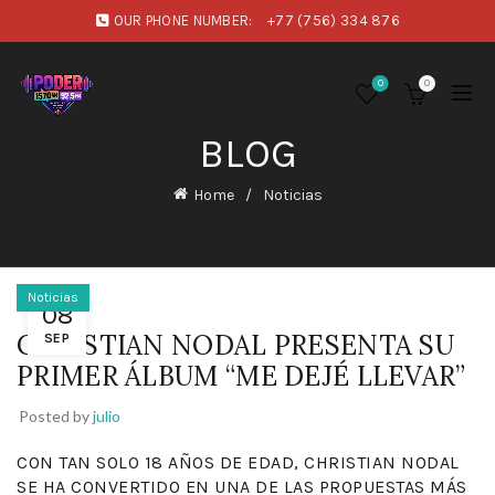
OUR PHONE NUMBER:
+77 (756) 334 876
0
0
BLOG
Home
Noticias
Noticias
08
CHRISTIAN NODAL PRESENTA SU
SEP
PRIMER ÁLBUM “ME DEJÉ LLEVAR”
Posted by
julio
CON TAN SOLO 18 AÑOS DE EDAD, CHRISTIAN NODAL
SE HA CONVERTIDO EN UNA DE LAS PROPUESTAS MÁS