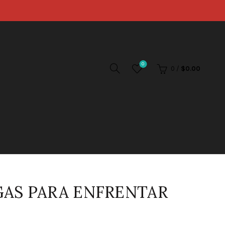
0
0
/
$
0.00
GAS PARA ENFRENTAR