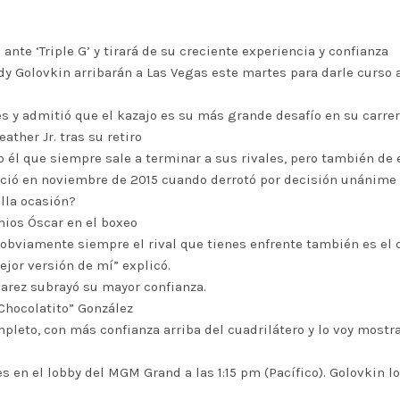
nte ‘Triple G’ y tirará de su creciente experiencia y confianza
ady Golovkin arribarán a Las Vegas este martes para darle curso
s y admitió que el kazajo es su más grande desafío en su carrer
ather Jr. tras su retiro
l que siempre sale a terminar a sus rivales, pero también de es
freció en noviembre de 2015 cuando derrotó por decisión unánim
lla ocasión?
emios Óscar en el boxeo
bviamente siempre el rival que tienes enfrente también es el qu
ejor versión de mí” explicó.
varez subrayó su mayor confianza.
Chocolatito” González
leto, con más confianza arriba del cuadrilátero y lo voy mostr
 en el lobby del MGM Grand a las 1:15 pm (Pacífico). Golovkin l