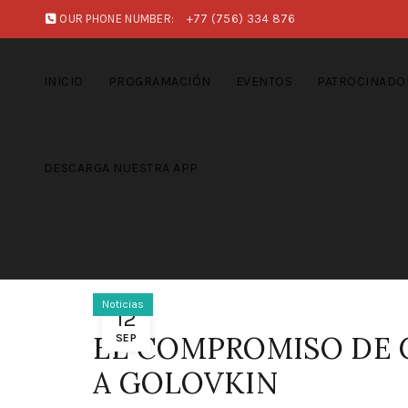
OUR PHONE NUMBER:
+77 (756) 334 876
INICIO
PROGRAMACIÓN
EVENTOS
PATROCINADO
DESCARGA NUESTRA APP
Noticias
12
EL COMPROMISO DE C
SEP
A GOLOVKIN