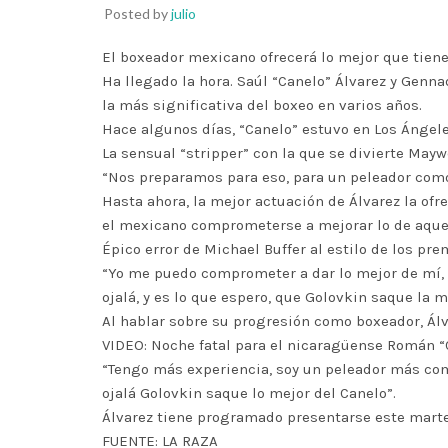
Posted by
julio
El boxeador mexicano ofrecerá lo mejor que tiene a
Ha llegado la hora. Saúl “Canelo” Álvarez y Genn
la más significativa del boxeo en varios años.
Hace algunos días, “Canelo” estuvo en Los Ángele
La sensual “stripper” con la que se divierte Maywe
“Nos preparamos para eso, para un peleador como é
Hasta ahora, la mejor actuación de Álvarez la o
el mexicano comprometerse a mejorar lo de aque
Épico error de Michael Buffer al estilo de los pr
“Yo me puedo comprometer a dar lo mejor de mí, o
ojalá, y es lo que espero, que Golovkin saque la m
Al hablar sobre su progresión como boxeador, Ál
VIDEO: Noche fatal para el nicaragüense Román “
“Tengo más experiencia, soy un peleador más comp
ojalá Golovkin saque lo mejor del Canelo”.
Álvarez tiene programado presentarse este martes
FUENTE: LA RAZA