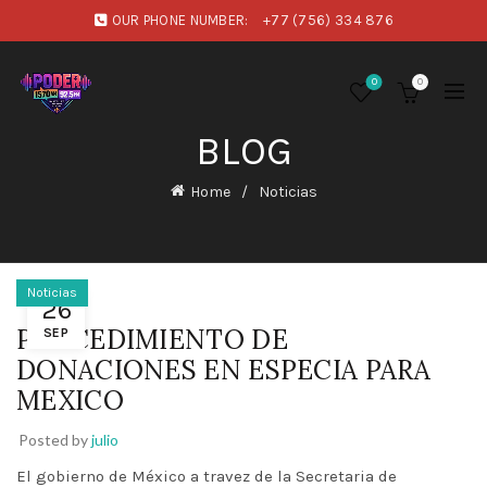
OUR PHONE NUMBER:
+77 (756) 334 876
0
0
BLOG
Home
Noticias
Noticias
26
PROCEDIMIENTO DE
SEP
DONACIONES EN ESPECIA PARA
MEXICO
Posted by
julio
El gobierno de México a travez de la Secretaria de