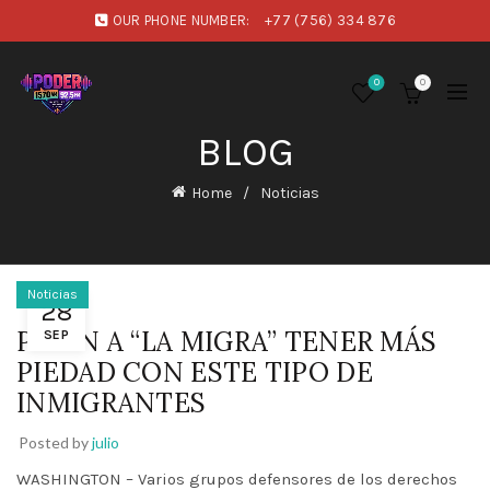
OUR PHONE NUMBER:
+77 (756) 334 876
0
0
BLOG
Home
Noticias
Noticias
28
PIDEN A “LA MIGRA” TENER MÁS
SEP
PIEDAD CON ESTE TIPO DE
INMIGRANTES
Posted by
julio
WASHINGTON – Varios grupos defensores de los derechos