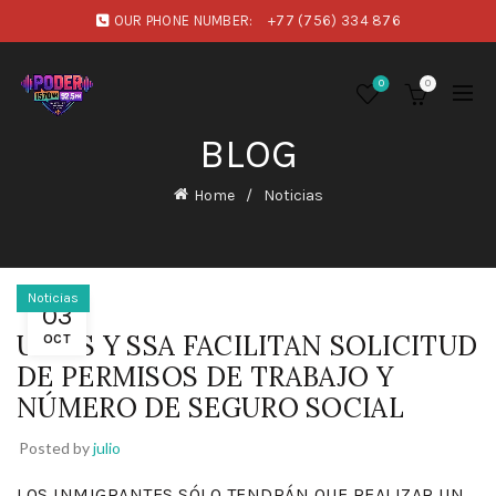
OUR PHONE NUMBER:
+77 (756) 334 876
0
0
BLOG
Home
Noticias
Noticias
03
USCIS Y SSA FACILITAN SOLICITUD
OCT
DE PERMISOS DE TRABAJO Y
NÚMERO DE SEGURO SOCIAL
Posted by
julio
LOS INMIGRANTES SÓLO TENDRÁN QUE REALIZAR UN