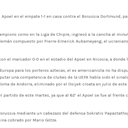
l Apoel en el empate 1-1 en casa contra el Borussia Dortmund, 
ampions como en la Liga de Chipre, ingresó a la cancha al minu
o alemán compuesto por Pierre-Emerick Aubameyang, el ucranian
con el marcador 0-0 en el estadio del Apoel en Nicosia, a donde 
uropa para los porteros aztecas, el ex americanista no ha disp
sputar una competencia de clubes de la UEFA había sido el sinal
oma de Andorra, eliminado por el Osijek croata en julio de este 
 partido de este martes, ya que al 62’ el Apoel se fue al frente 
russia mediante un cabezazo del defensa Sokratis Papastathopo
ina cobrado por Mario Götze.