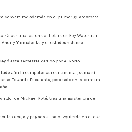
para convertirse además en el primer guardameta
to 45 por una lesión del holandés Boy Waterman,
o Andriy Yarmolenko y el estadounidense
llegó este semestre cedido por el Porto.
utado aún la competencia continental, como sí
oense Eduardo Escalante, pero solo en la primera
año.
con gol de Mickaël Poté, tras una asistencia de
ulos abajo y pegado al palo izquierdo en el que