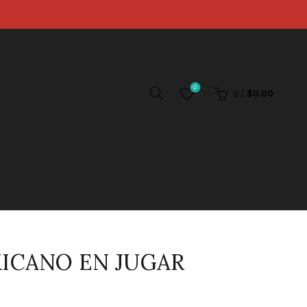
0
0
/
$
0.00
ICANO EN JUGAR