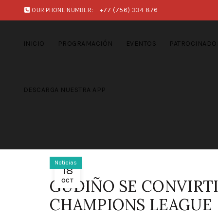
OUR PHONE NUMBER:
+77 (756) 334 876
INICIO
PROGRAMACIÓN
EVENTOS
PATROCINADO
DESCARGA NUESTRA APP
Noticias
18
GUDIÑO SE CONVIRT
OCT
CHAMPIONS LEAGUE