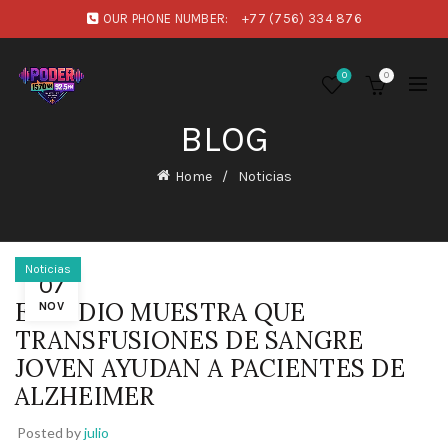
OUR PHONE NUMBER:
+77 (756) 334 876
0
0
BLOG
Home
Noticias
Noticias
07
ESTUDIO MUESTRA QUE
NOV
TRANSFUSIONES DE SANGRE
JOVEN AYUDAN A PACIENTES DE
ALZHEIMER
Posted by
julio