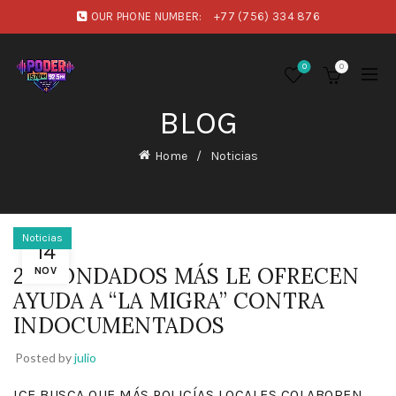
OUR PHONE NUMBER:
+77 (756) 334 876
0
0
BLOG
Home
Noticias
Noticias
14
26 CONDADOS MÁS LE OFRECEN
NOV
AYUDA A “LA MIGRA” CONTRA
INDOCUMENTADOS
Posted by
julio
ICE BUSCA QUE MÁS POLICÍAS LOCALES COLABOREN