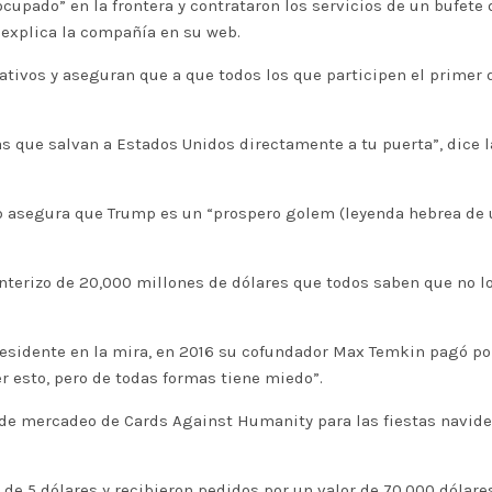
upado” en la frontera y contrataron los servicios de un bufete 
, explica la compañía en su web.
nativos y aseguran que a que todos los que participen el prime
s que salvan a Estados Unidos directamente a tu puerta”, dice la
 asegura que Trump es un “prospero golem (leyenda hebrea de u
nterizo de 20,000 millones de dólares que todos saben que no l
presidente en la mira, en 2016 su cofundador Max Temkin pagó po
 esto, pero de todas formas tiene miedo”.
 de mercadeo de Cards Against Humanity para las fiestas navid
 de 5 dólares y recibieron pedidos por un valor de 70,000 dólar