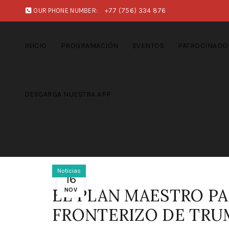
OUR PHONE NUMBER:
+77 (756) 334 876
INICIO
PROGRAMACIÓN
EVENTOS
PATROCINADO
DESCARGA NUESTRA APP
Noticias
16
EL PLAN MAESTRO P
NOV
FRONTERIZO DE TRU