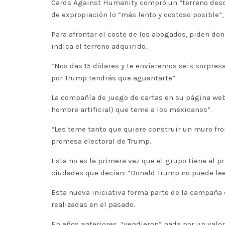
Cards Against Humanity compró un “terreno desoc
de expropiación lo “más lento y costoso posible”
Para afrontar el coste de los abogados, piden do
indica el terreno adquirido.
“Nos das 15 dólares y te enviaremos seis sorpresa
por Trump tendrás que aguantarte”.
La compañía de juego de cartas en su página web
hombre artificial) que teme a los mexicanos”.
“Les teme tanto que quiere construir un muro fro
promesa electoral de Trump.
Esta no es la primera vez que el grupo tiene al 
ciudades que decían: “Donald Trump no puede leer
Esta nueva iniciativa forma parte de la campaña
realizadas en el pasado.
En años anteriores, “vendieron” nada por un valor