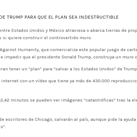
DE TRUMP PARA QUE EL PLAN SEA INDESTRUCTIBLE
entre Estados Unidos y México atraviesa o abarca tierras de prop
 si quiere construir el controvertido muro.
Against Humanity, que comercializa este popular juego de cart
 de impedir que el presidente Donald Trump, construya un muro 
an tener un “plan” para “salvar a los Estados Unidos” de Trump y
en internet con un vídeo que tiene ya más de 430.000 reproducci
de 2,42 minutos se pueden ver imágenes “catastróficas” tras la 
 escritores de Chicago, salvarán al país, aunque pide la ayuda d
o”.