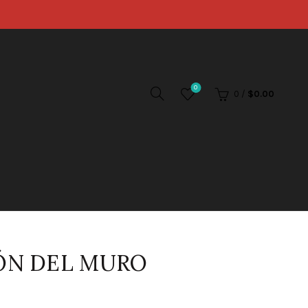
0
0
/
$
0.00
IÓN DEL MURO