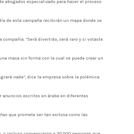
de abogados especializado para hacer el proceso
r día de esta campaña recibirán un mapa donde se
 compañía. “Será divertido, será raro y si votaste
na masa sin forma con la cual se puede crear un
ogrará nada”, dice la empresa sobre la polémica
r anuncios escritos en árabe en diferentes
eñas que promete ser tan exitosa como las
es, o incluso convencieron a 30,000 personas que