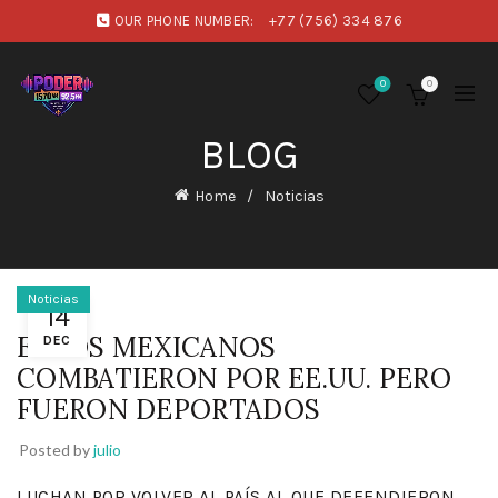
OUR PHONE NUMBER:
+77 (756) 334 876
0
0
BLOG
Home
Noticias
Noticias
14
ESTOS MEXICANOS
DEC
COMBATIERON POR EE.UU. PERO
FUERON DEPORTADOS
Posted by
julio
LUCHAN POR VOLVER AL PAÍS AL QUE DEFENDIERON