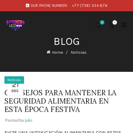
OUR PHONE NUMBER:
+77 (756) 334 876
0
0
BLOG
Home
Noticias
Noticias
21
CONSEJOS PARA MANTENER LA
DEC
SEGURIDAD ALIMENTARIA EN
ESTA ÉPOCA FESTIVA
Posted by
julio
EVITE UNA INTOXICACIÓN ALIMENTARIA CON ESTOS