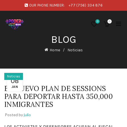
OUR PHONE NUMBER:
+77 (756) 334 876
0
0
BLOG
Home
Noticias
Noticias
08
EL NUEVO PLAN DE SESSIONS
JAN
PARA DEPORTAR HASTA 350,000
INMIGRANTES
Posted by
julio
LOS ACTIVISTAS Y DEFENSORES ACUSAN AL FISCAL