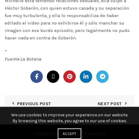
Michelle está teniendo relaciones sexuales, ella culpó a
Héctor Soberón, con quien estuvo casada y su separación
fue muy turbulenta, y ella lo responsabiliza de haber
editado el video para no exhibirse él y sólo manchar su
imagen con ese burdo episodio, pero legalmente no pudo
hacer nada en contra de Soberón.
*
Fuente:La Botana
PREVIOUS POST
NEXT POST
We use cookies to improve your experience on our website.
By browsing this website, you agree to our use of cookies.
© 2026
Poder KY
. All rights reserved
ACCEPT