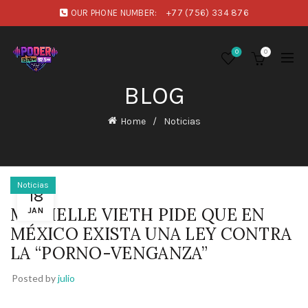
OUR PHONE NUMBER:
+77 (756) 334 876
0
0
BLOG
Home
Noticias
Noticias
18
MICHELLE VIETH PIDE QUE EN
JAN
MÉXICO EXISTA UNA LEY CONTRA
LA “PORNO-VENGANZA”
Posted by
julio