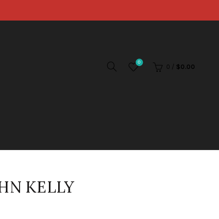
0
0
/
$
0.00
HN KELLY