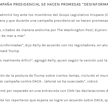
AMPAÑA PRESIDENCIAL SE HACEN PROMESAS “DESINFORM
y, admitió hoy ante los miembros del Grupo Legislativo Hispano 
era y que durante una campaña presidencial se hacen promesas
ro, citados de manera anónima por The Washington Post, dijeron
 de mar a mar”.
sinformadas”, dijo Kelly de acuerdo con los legisladores, en al
nald Trump.
 realmente difícil”, agregó Kelly, quien según la versión usó la 
ión de la postura de Trump sobre ciertos temas, incluido el muro
izo campaña contra DACA… (ahora) se ha suavizado”, indicó.
mó por separado en una entrevista con CNN las declaraciones de
nte los reporteros que espera se logre un acuerdo sobre DACA, 