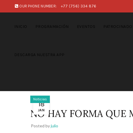
OUR PHONE NUMBER:
+77 (756) 334 876
INICIO
PROGRAMACIÓN
EVENTOS
PATROCINADO
DESCARGA NUESTRA APP
Noticias
18
NO HAY FORMA QUE 
JAN
Posted by
julio