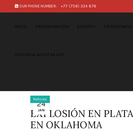
OUR PHONE NUMBER:
+77 (756) 334 876
INICIO
PROGRAMACIÓN
EVENTOS
PATROCINADO
DESCARGA NUESTRA APP
Noticias
24
EXPLOSIÓN EN PLAT
JAN
EN OKLAHOMA