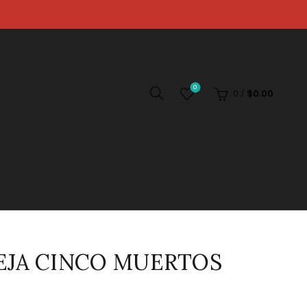
0
0
/
$
0.00
EJA CINCO MUERTOS