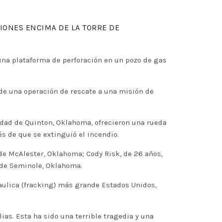
IONES ENCIMA DE LA TORRE DE
una plataforma de perforación en un pozo de gas
“de una operación de rescate a una misión de
idad de Quinton, Oklahoma, ofrecieron una rueda
s de que se extinguió el incendio.
 de McAlester, Oklahoma; Cody Risk, de 26 años,
 de Seminole, Oklahoma.
raulica (fracking) más grande Estados Unidos,
as. Esta ha sido una terrible tragedia y una