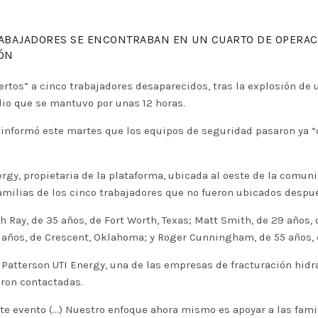
RABAJADORES SE ENCONTRABAN EN UN CUARTO DE OPERAC
ÓN
rtos” a cinco trabajadores desaparecidos, tras la explosión de 
io que se mantuvo por unas 12 horas.
s, informó este martes que los equipos de seguridad pasaron ya 
gy, propietaria de la plataforma, ubicada al oeste de la comun
amilias de los cinco trabajadores que no fueron ubicados despué
 Ray, de 35 años, de Fort Worth, Texas; Matt Smith, de 29 años,
0 años, de Crescent, Oklahoma; y Roger Cunningham, de 55 años,
 Patterson UTI Energy, una de las empresas de fracturación hid
eron contactadas.
e evento (…) Nuestro enfoque ahora mismo es apoyar a las famili