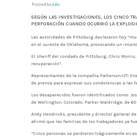
Posted by
julio
SEGÚN LAS INVESTIGACIONES, LOS CINCO T
PERFORACIÓN CUANDO OCURRIÓ LA EXPLOSI
Las autoridades de Pittsburg declararon hoy “mue
en el sureste de Oklahoma, provocando un incend
El sheriff del condado de Pittsburg, Chris Morri
recuperación”.
Representantes de la compañía Patterson-UTI Ener
de prensa para expresar sus condolencias a las f
Los desaparecidos fueron identificados como: Josh
de Wellington, Colorado; Parker Waldridge, de 6
Andy Hendricks, presidente y director general de
afirmó que las familias de los trabajadores ya fu
“Cinco personas se perdieron trágicamente en est