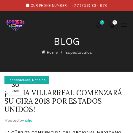
OUR PHONE NUMBER:
+77 (756) 334 876
0
0
BLOG
Home
Espectaculos
,
Espectaculos
Noticias
30
¡ALICIA VILLARREAL COMENZARÁ
JAN
SU GIRA 2018 POR ESTADOS
UNIDOS!
Posted by
julio
LA GÜERITA CONSENTIDA DEL REGIONAL MEXICANO