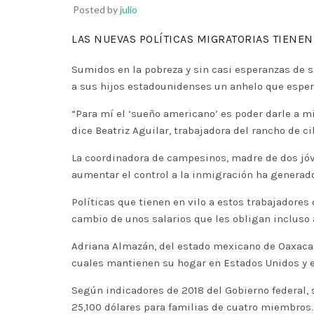
Posted by
julio
LAS NUEVAS POLÍTICAS MIGRATORIAS TIENEN
Sumidos en la pobreza y sin casi esperanzas de 
a sus hijos estadounidenses un anhelo que espera
“Para mí el ‘sueño americano’ es poder darle a m
dice Beatriz Aguilar, trabajadora del rancho de ci
La coordinadora de campesinos, madre de dos jó
aumentar el control a la inmigración ha generado
Políticas que tienen en vilo a estos trabajadore
cambio de unos salarios que les obligan incluso
Adriana Almazán, del estado mexicano de Oaxaca,
cuales mantienen su hogar en Estados Unidos y e
Según indicadores de 2018 del Gobierno federal, s
25,100 dólares para familias de cuatro miembros.