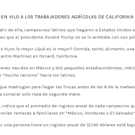
 EN VILO A LOS TRABAJADORES AGRÍCOLAS DE CALIFORNIA
salir de ella, campesinos latinos que llegaron a Estados Unidos
n que el presidente Donald Trump no se lo arrebate con sus pol
is hijos lo mejor ¿Qué es lo mejor? Comida, techo, alimento, una
lantro Martínez en Oxnard, California.
venes nacidos en México y dos pequeños estadounidenses, indic
 “mucho racismo” hacia los latinos.
s que madrugan para llegar las fincas antes de las 6 de la mañan
 a comprar solo ropa de segunda mano.
 indica que el promedio de ingreso anual de cada campesino que
nvían remesas a familiares en “México, Honduras o El Salvador“
i una persona tiene un ingreso anual de 12,140 dólares está bajo