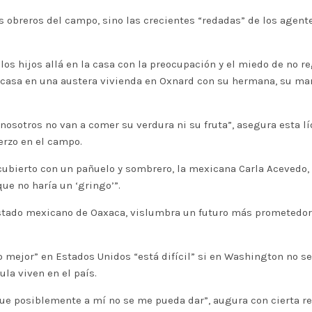
s obreros del campo, sino las crecientes “redadas” de los agente
os hijos allá en la casa con la preocupación y el miedo de no re
 casa en una austera vivienda en Oxnard con su hermana, su ma
n nosotros no van a comer su verdura ni su fruta”, asegura esta
erzo en el campo.
cubierto con un pañuelo y sombrero, la mexicana Carla Acevedo, 
que no haría un ‘gringo’”.
l estado mexicano de Oaxaca, vislumbra un futuro más prometedor
o mejor” en Estados Unidos “está difícil” si en Washington no s
la viven en el país.
que posiblemente a mí no se me pueda dar”, augura con cierta r