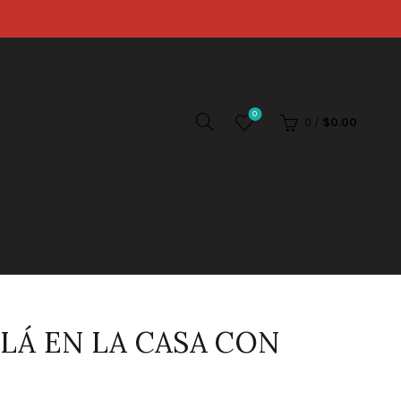
0
0
/
$
0.00
LLÁ EN LA CASA CON