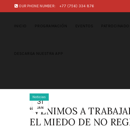
OUR PHONE NUMBER:
+77 (756) 334 876
INICIO
PROGRAMACIÓN
EVENTOS
PATROCINADO
DESCARGA NUESTRA APP
Noticias
31
“VENIMOS A TRABAJAR
JAN
EL MIEDO DE NO REG