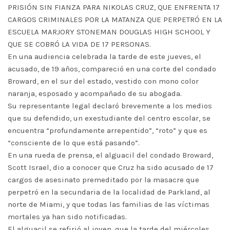
PRISIÓN SIN FIANZA PARA NIKOLAS CRUZ, QUE ENFRENTA 17
CARGOS CRIMINALES POR LA MATANZA QUE PERPETRÓ EN LA
ESCUELA MARJORY STONEMAN DOUGLAS HIGH SCHOOL Y
QUE SE COBRÓ LA VIDA DE 17 PERSONAS.
En una audiencia celebrada la tarde de este jueves, el
acusado, de 19 años, compareció en una corte del condado
Broward, en el sur del estado, vestido con mono color
naranja, esposado y acompañado de su abogada.
Su representante legal declaró brevemente a los medios
que su defendido, un exestudiante del centro escolar, se
encuentra “profundamente arrepentido”, “roto” y que es
“consciente de lo que está pasando”.
En una rueda de prensa, el alguacil del condado Broward,
Scott Israel, dio a conocer que Cruz ha sido acusado de 17
cargos de asesinato premeditado por la masacre que
perpetró en la secundaria de la localidad de Parkland, al
norte de Miami, y que todas las familias de las víctimas
mortales ya han sido notificadas.
El alguacil se refirió al joven, que la tarde del miércoles