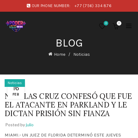
OUR PHONE NUMBER:
+77 (756) 334 876
0
0
BLOG
Home
Noticias
Noticias
16
NIKOLAS CRUZ CONFESÓ QUE FUE
FEB
EL ATACANTE EN PARKLAND Y LE
DICTAN PRISIÓN SIN FIANZA
Posted by
julio
MIAMI.- UN JUEZ DE FLORIDA DETERMINÓ ESTE JUEVES