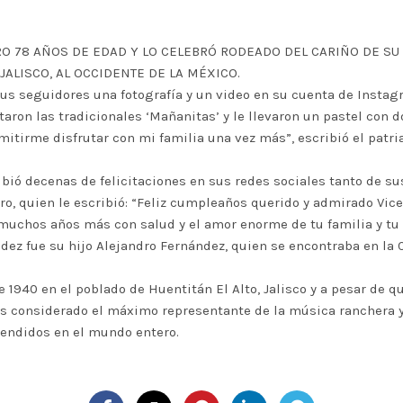
O 78 AÑOS DE EDAD Y LO CELEBRÓ RODEADO DEL CARIÑO DE SU 
JALISCO, AL OCCIDENTE DE LA MÉXICO.
us seguidores una fotografía y un video en su cuenta de Instag
ntaron las tradicionales ‘Mañanitas’ y le llevaron un pastel con
mitirme disfrutar con mi familia una vez más”, escribió el patria
bió decenas de felicitaciones en sus redes sociales tanto de su
ero, quien le escribió: “Feliz cumpleaños querido y admirado Vic
muchos años más con salud y el amor enorme de tu familia y tu 
ández fue su hijo Alejandro Fernández, quien se encontraba en la
e 1940 en el poblado de Huentitán El Alto, Jalisco y a pesar de q
 es considerado el máximo representante de la música ranchera
vendidos en el mundo entero.