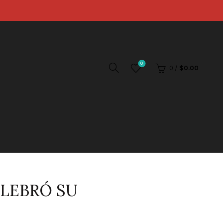
0
0
/
$
0.00
ELEBRÓ SU