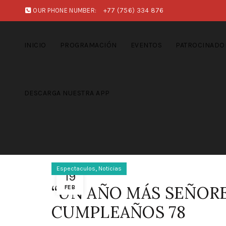
OUR PHONE NUMBER:
+77 (756) 334 876
INICIO
PROGRAMACIÓN
EVENTOS
PATROCINADO
DESCARGA NUESTRA APP
,
Espectaculos
Noticias
19
“UN AÑO MÁS SEÑORE
FEB
CUMPLEAÑOS 78