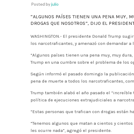
Posted by
julio
“ALGUNOS PAÍSES TIENEN UNA PENA MUY, M
DROGAS QUE NOSOTROS”, DIJO EL PRESIDEN
WASHINGTON.- El presidente Donald Trump sugiri
los narcotraficantes, y amenazó con demandar a l
“Algunos países tienen una pena muy, muy dura, 
Trump en una cumbre sobre el problema de los op
Según informó el pasado domingo la publicación 
pena de muerte a todos los narcotraficantes, co
Trump también alabó el año pasado el “increíble t
política de ejecuciones extrajudiciales a narcot
“Estas personas que trafican con drogas están h
“Tenemos algunos que matan a cientos y cientos d
les ocurre nada”, agregó el presidente.