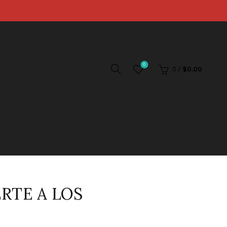
0
0
/
$
0.00
RTE A LOS