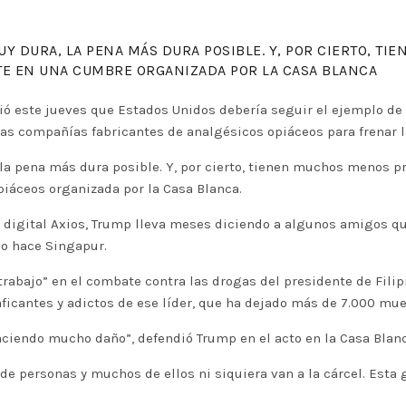
UY DURA, LA PENA MÁS DURA POSIBLE. Y, POR CIERTO, 
TE EN UNA CUMBRE ORGANIZADA POR LA CASA BLANCA
ó este jueves que Estados Unidos debería seguir el ejemplo de
as compañías fabricantes de analgésicos opiáceos para frenar l
la pena más dura posible. Y, por cierto, tienen muchos menos pr
iáceos organizada por la Casa Blanca.
digital Axios, Trump lleva meses diciendo a algunos amigos qu
mo hace Singapur.
rabajo” en el combate contra las drogas del presidente de Filip
raficantes y adictos de ese líder, que ha dejado más de 7.000 m
aciendo mucho daño”, defendió Trump en el acto en la Casa Blanc
e personas y muchos de ellos ni siquiera van a la cárcel. Esta 