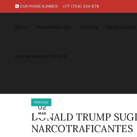
OUR PHONE NUMBER:
+77 (756) 334 876
INICIO
PROGRAMACIÓN
EVENTOS
PATROCINADO
DESCARGA NUESTRA APP
Noticias
02
DONALD TRUMP SUGI
MAR
NARCOTRAFICANTES