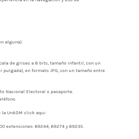
en alguna).
scala de grises a 8 bits, tamaño infantil, con un
or pulgada), en formato JPG, con un tamaño entre
uto Nacional Electoral o pasaporte.
eléfono.
 de la UnADM
click aqui
.
-00 extensiones: 69244, 69274 y 69235.