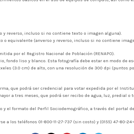
o y reverso, incluso si no contiene texto o imagen alguna).
ato o equivalente (anverso y reverso, incluso si no contiene imag
emitida por el Registro Nacional de Población (RENAPO).
erio, fondo liso y blanco. Esta fotografía debe estar en modo de e
xeles (3.0 cm) de alto, con una resolución de 300 dpi (puntos p
 firma, que podrá ser credencial para votar expedida por el Instit
or a tres meses, que podrá ser recibo de agua, luz, predial o t
ro y el formato del Perfil Sociodemográfico, a través del portal
 a los teléfonos 01-800-11-27-737 (sin costo) y (0155) 47-80-24