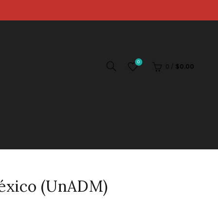
0
0
/
$
0.00
México (UnADM)