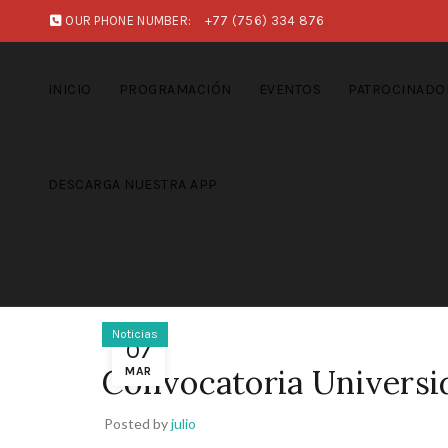
OUR PHONE NUMBER:
+77 (756) 334 876
INICIO
PROGRAMACIÓN
EVENTOS
PATROCINADO
DESCARGA NUESTRA APP
Noticias
07
Convocatoria Universi
MAR
Posted by
julio