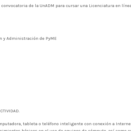
 convocatoria de la UnADM para cursar una Licenciatura en línea,
ón y Administración de PyME
CTIVIDAD.
putadora, tableta o teléfono inteligente con conexión a Internet
cimientos básicos en el uso de equipos de cómputo, así como e